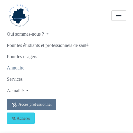
Qui sommes-nous ?
Tous les professionnels de
Pour les étudiants et professionnels de santé
santé
Marion DESPREZ
Pour les usagers
MARTIN
Annuaire
Accueil
Tous les professionnels de santé
Services
Tous les professionnels de santé
Marion DESPREZ MARTIN
Actualité
Accès professionnel
Adhérer
Retour